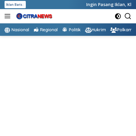
Langsung
Ingin Pasang Iklan,
Klik dis
Iklan Baris :
ke
konten
Nasional
Regional
Politik
Hukrim
Polkam