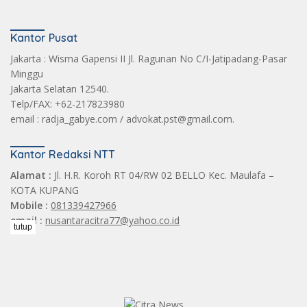
Kantor Pusat
Jakarta : Wisma Gapensi II Jl. Ragunan No C/I-Jatipadang-Pasar
Minggu
Jakarta Selatan 12540.
Telp/FAX: +62-217823980
email : radja_gabye.com / advokat.pst@gmail.com.
Kantor Redaksi NTT
Alamat :
Jl. H.R. Koroh RT 04/RW 02 BELLO Kec. Maulafa –
KOTA KUPANG
Mobile :
081339427966
email :
nusantaracitra77@yahoo.co.id
tutup