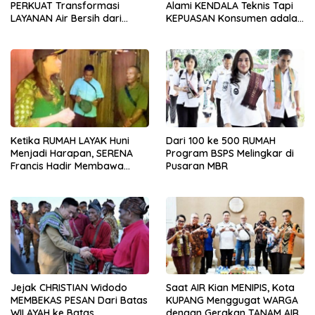
PERKUAT Transformasi
Alami KENDALA Teknis Tapi
LAYANAN Air Bersih dari
KEPUASAN Konsumen adalah
PDAM Tirta Lontar
KEUTAMAAN
Ketika RUMAH LAYAK Huni
Dari 100 ke 500 RUMAH
Menjadi Harapan, SERENA
Program BSPS Melingkar di
Francis Hadir Membawa
Pusaran MBR
KEPASTIAN
Jejak CHRISTIAN Widodo
Saat AIR Kian MENIPIS, Kota
MEMBEKAS PESAN Dari Batas
KUPANG Menggugat WARGA
WILAYAH ke Batas
dengan Gerakan TANAM AIR