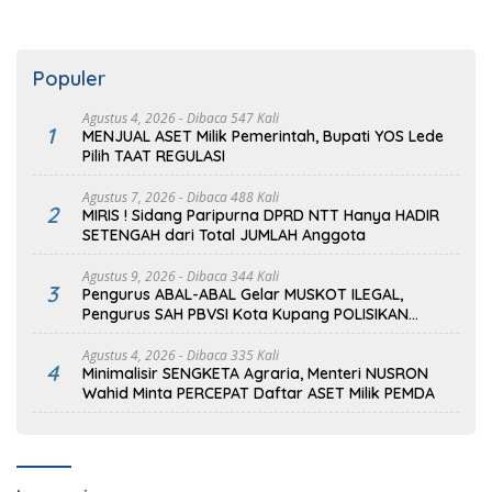
Populer
Agustus 4, 2026
- Dibaca 547 Kali
1
MENJUAL ASET Milik Pemerintah, Bupati YOS Lede
Pilih TAAT REGULASI
Agustus 7, 2026
- Dibaca 488 Kali
2
MIRIS ! Sidang Paripurna DPRD NTT Hanya HADIR
SETENGAH dari Total JUMLAH Anggota
Agustus 9, 2026
- Dibaca 344 Kali
3
Pengurus ABAL-ABAL Gelar MUSKOT ILEGAL,
Pengurus SAH PBVSI Kota Kupang POLISIKAN
EMPAT Orang
Agustus 4, 2026
- Dibaca 335 Kali
4
Minimalisir SENGKETA Agraria, Menteri NUSRON
Wahid Minta PERCEPAT Daftar ASET Milik PEMDA