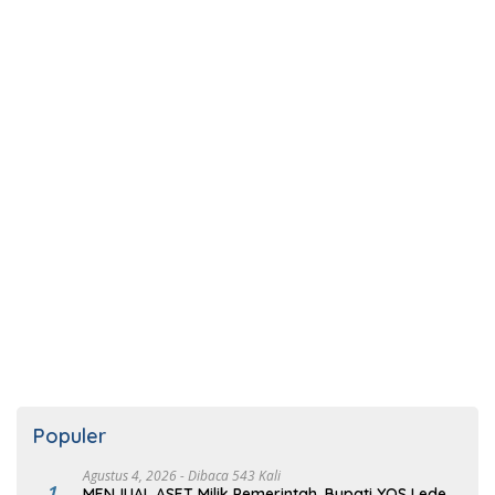
Populer
Agustus 4, 2026
- Dibaca 543 Kali
1
MENJUAL ASET Milik Pemerintah, Bupati YOS Lede