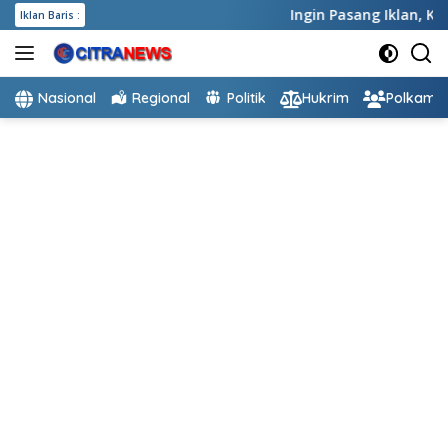
Langsung
Ingin Pasang Iklan,
Klik di
Iklan Baris :
ke
konten
Nasional
Regional
Politik
Hukrim
Polkam