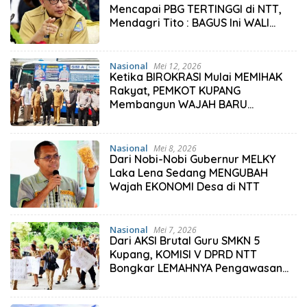
Mencapai PBG TERTINGGI di NTT,
Mendagri Tito : BAGUS Ini WALI
KOTA Kupang
Nasional
Mei 12, 2026
Ketika BIROKRASI Mulai MEMIHAK
Rakyat, PEMKOT KUPANG
Membangun WAJAH BARU
Pelayanan Publik
Nasional
Mei 8, 2026
Dari Nobi-Nobi Gubernur MELKY
Laka Lena Sedang MENGUBAH
Wajah EKONOMI Desa di NTT
Nasional
Mei 7, 2026
Dari AKSI Brutal Guru SMKN 5
Kupang, KOMISI V DPRD NTT
Bongkar LEMAHNYA Pengawasan
Dinas PK NTT