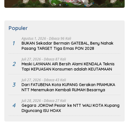
Populer
Agustus 1, 2026
- Dibaca 96 Kali
1
BUKAN Sekadar Bermain GATEBAL, Beny Nahak
Pasang TARGET Tiga Emas PON 2028
Juli 27, 2026
- Dibaca 87 Kali
2
Meski LAYANAN AIR Bersih Alami KENDALA Teknis
Tapi KEPUASAN Konsumen adalah KEUTAMAAN
Juli 27, 2026
- Dibaca 43 Kali
3
Dari FATUBENA Kota KUPANG Gerakan PRAMUKA
NTT Menemukan Kembali RUMAH Besarnya
Juli 28, 2026
- Dibaca 27 Kali
4
Gegara JOKOWI Pesiar ke NTT WALI KOTA Kupang
Diguncang ISU HOAX