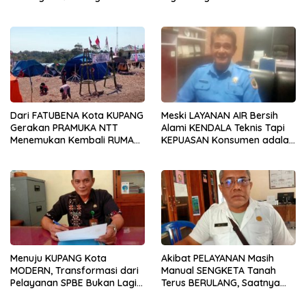
PON 2028
Dari FATUBENA Kota KUPANG
Meski LAYANAN AIR Bersih
Gerakan PRAMUKA NTT
Alami KENDALA Teknis Tapi
Menemukan Kembali RUMAH
KEPUASAN Konsumen adalah
Besarnya
KEUTAMAAN
Menuju KUPANG Kota
Akibat PELAYANAN Masih
MODERN, Transformasi dari
Manual SENGKETA Tanah
Pelayanan SPBE Bukan Lagi
Terus BERULANG, Saatnya
PILIHAN Melainkan
SPBE Menjangkau NAIONI