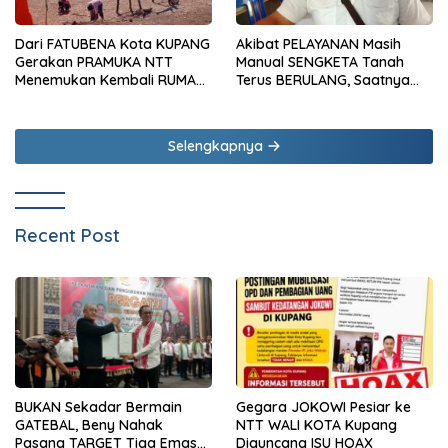
Dari FATUBENA Kota KUPANG
Akibat PELAYANAN Masih
Gerakan PRAMUKA NTT
Manual SENGKETA Tanah
Menemukan Kembali RUMAH
Terus BERULANG, Saatnya
Besarnya
SPBE Menjangkau NAIONI
Selengkapnya
Recent Post
Gegara JOKOWI Pesiar ke
BUKAN Sekadar Bermain
NTT WALI KOTA Kupang
GATEBAL, Beny Nahak
Diguncang ISU HOAX
Pasang TARGET Tiga Emas