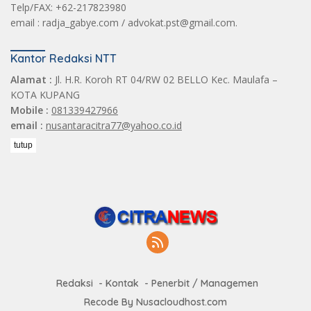
Telp/FAX: +62-217823980
email : radja_gabye.com / advokat.pst@gmail.com.
Kantor Redaksi NTT
Alamat :
Jl. H.R. Koroh RT 04/RW 02 BELLO Kec. Maulafa –
KOTA KUPANG
Mobile :
081339427966
email :
nusantaracitra77@yahoo.co.id
tutup
Redaksi
Kontak
Penerbit / Managemen
Recode By Nusacloudhost.com