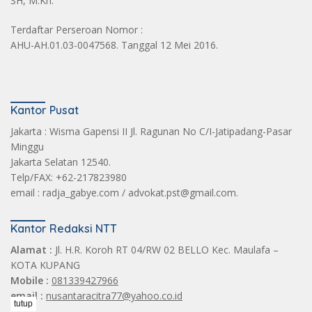
SH, M.Kn.
Terdaftar Perseroan Nomor :
AHU-AH.01.03-0047568. Tanggal 12 Mei 2016.
Kantor Pusat
Jakarta : Wisma Gapensi II Jl. Ragunan No C/I-Jatipadang-Pasar
Minggu
Jakarta Selatan 12540.
Telp/FAX: +62-217823980
email : radja_gabye.com / advokat.pst@gmail.com.
Kantor Redaksi NTT
Alamat :
Jl. H.R. Koroh RT 04/RW 02 BELLO Kec. Maulafa –
KOTA KUPANG
Mobile :
081339427966
email :
nusantaracitra77@yahoo.co.id
tutup