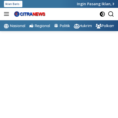
Langsung
Ingin Pasang Iklan,
Klik dis
Iklan Baris :
ke
konten
Nasional
Regional
Politik
Hukrim
Polkam