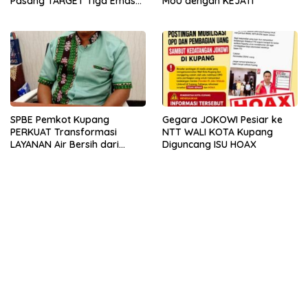
Pasang TARGET Tiga Emas
MoU dengan KEJATI
PON 2028
SPBE Pemkot Kupang
Gegara JOKOWI Pesiar ke
PERKUAT Transformasi
NTT WALI KOTA Kupang
LAYANAN Air Bersih dari
Diguncang ISU HOAX
PDAM Tirta Lontar