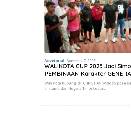
Advetorial
November 7, 2025
WALIKOTA CUP 2025 Jadi Simb
PEMBINAAN Karakter GENERA
Wali Kota Kupang, dr. CHRISTIAN Widodo pose b
tim tamu dari Negara Timor Leste…