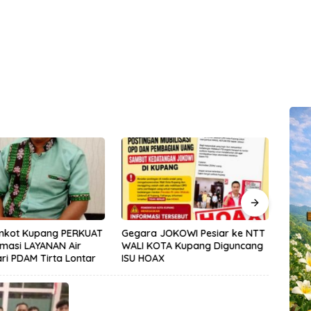
mkot Kupang PERKUAT
Gegara JOKOWI Pesiar ke NTT
Dari
masi LAYANAN Air
WALI KOTA Kupang Diguncang
Gera
ari PDAM Tirta Lontar
ISU HOAX
Mene
Besa