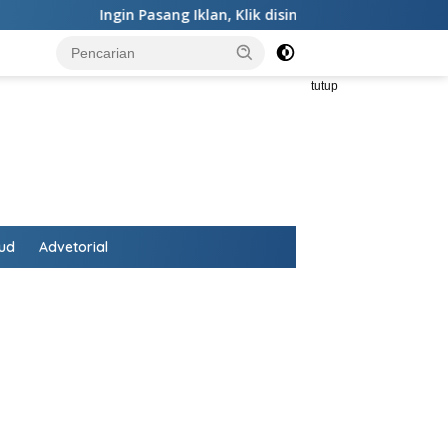
Ingin Pasang Iklan,
Klik disini
-
Ingin Koreksi,
Klik Teks in
tutup
ud
Advetorial