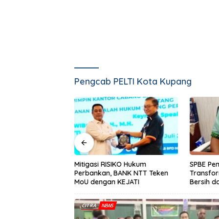
Pengcab PELTI Kota Kupang
dar Bermain
Mitigasi RISIKO Hukum
SPBE Pe
eny Nahak Pasang
Perbankan, BANK NTT Teken
Transfor
a Emas PON 2028
MoU dengan KEJATI
Bersih d
CITRA
NEWS