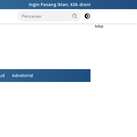
Ingin Pasang Iklan,
Klik disini
-
Ingin Koreksi,
Klik Teks ini
tutup
ud
Advetorial