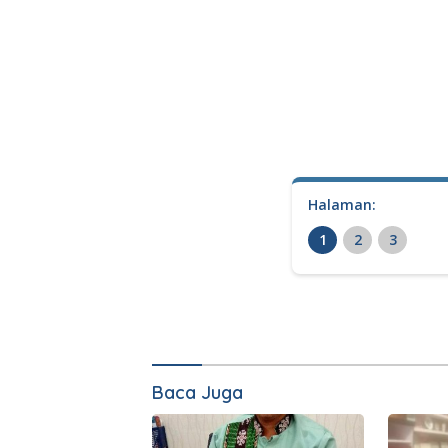
Halaman:
1
2
3
Baca Juga