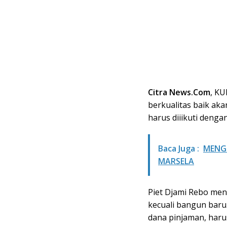
Citra News.Com
, K
berkualitas baik a
harus diiikuti denga
Baca Juga :
MENGG
MARSELA
Piet Djami Rebo meng
kecuali bangun baru
dana pinjaman, harus