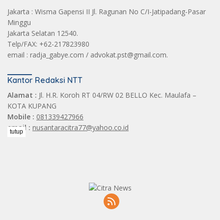
Jakarta : Wisma Gapensi II Jl. Ragunan No C/I-Jatipadang-Pasar
Minggu
Jakarta Selatan 12540.
Telp/FAX: +62-217823980
email : radja_gabye.com / advokat.pst@gmail.com.
Kantor Redaksi NTT
Alamat :
Jl. H.R. Koroh RT 04/RW 02 BELLO Kec. Maulafa –
KOTA KUPANG
Mobile :
081339427966
email :
nusantaracitra77@yahoo.co.id
tutup