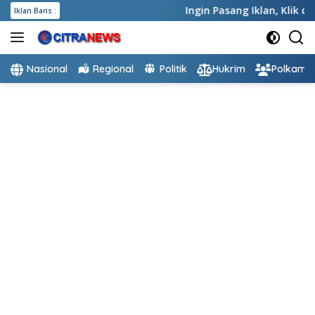
Langsung
Ingin Pasang Iklan,
Klik disini
Iklan Baris :
ke
konten
Nasional
Regional
Politik
Hukrim
Polkam