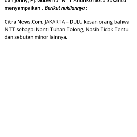
dan Johny, Pj. Gubernur NTT Andriko Noto Susanto
menyampaikan…
Berikut nukilannya
:
Citra News.Com,
JAKARTA –
DULU
kesan orang bahwa
NTT sebagai Nanti Tuhan Tolong, Nasib Tidak Tentu
dan sebutan minor lainnya.