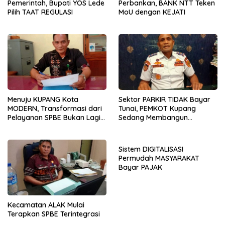
Pemerintah, Bupati YOS Lede
Perbankan, BANK NTT Teken
Pilih TAAT REGULASI
MoU dengan KEJATI
Menuju KUPANG Kota
Sektor PARKIR TIDAK Bayar
MODERN, Transformasi dari
Tunai, PEMKOT Kupang
Pelayanan SPBE Bukan Lagi
Sedang Membangun
PILIHAN Melainkan
KEPERCAYAAN Publik
KEWAJIBAN
Sistem DIGITALISASI
Permudah MASYARAKAT
Bayar PAJAK
Kecamatan ALAK Mulai
Terapkan SPBE Terintegrasi