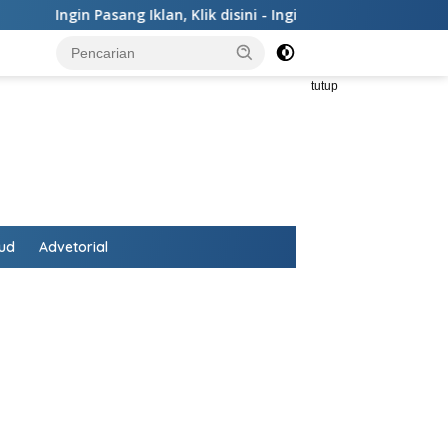
Ingin Pasang Iklan,
Klik disini
-
Ingin Koreksi,
Klik Teks ini
tutup
ud
Advetorial