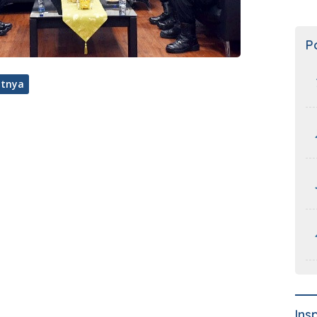
P
utnya
Ins