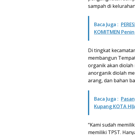
sampah di kelurahan
Baca Juga :
PERES
KOMITMEN Penin
Di tingkat kecamata
membangun Tempat 
organik akan diola
anorganik diolah men
arang, dan bahan ba
Baca Juga :
Pasan
Kupang KOTA HI
“Kami sudah memiliki
memiliki TPST. Hany