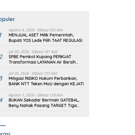
opuler
Agustus 4, 2026
- Dibaca 543 Kali
1
MENJUAL ASET Milik Pemerintah,
Bupati YOS Lede Pilih TAAT REGULASI
Juli 30, 2026
- Dibaca 181 Kali
2
SPBE Pemkot Kupang PERKUAT
Transformasi LAYANAN Air Bersih
dari PDAM Tirta Lontar
Juli 30, 2026
- Dibaca 155 Kali
3
Mitigasi RISIKO Hukum Perbankan,
BANK NTT Teken MoU dengan KEJATI
Agustus 1, 2026
- Dibaca 126 Kali
4
BUKAN Sekadar Bermain GATEBAL,
Beny Nahak Pasang TARGET Tiga
Emas PON 2028
prasi