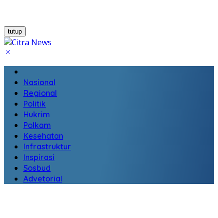
tutup
Home
Nasional
Regional
Politik
Hukrim
Polkam
Kesehatan
Infrastruktur
Inspirasi
Sosbud
Advetorial