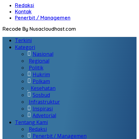
Redaksi
Kontak
Penerbit / Managemen
Recode By Nusacloudhost.com
Terkini
Kategori
Nasional
Regional
Politik
Hukrim
Polkam
Kesehatan
Sosbud
Infrastruktur
Inspirasi
Advetorial
Tentang Kami
Redaksi
Penerbit / Managemen