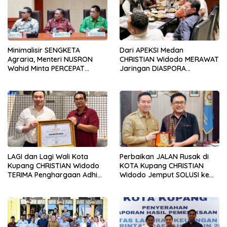
Minimalisir SENGKETA
Dari APEKSI Medan
Agraria, Menteri NUSRON
CHRISTIAN Widodo MERAWAT
Wahid Minta PERCEPAT
Jaringan DIASPORA
Daftar ASET Milik PEMDA
Membangun Politik
PERSAUDARAAN
LAGI dan Lagi Wali Kota
Perbaikan JALAN Rusak di
Kupang CHRISTIAN Widodo
KOTA Kupang CHRISTIAN
TERIMA Penghargaan Adhi
Widodo Jemput SOLUSI ke
Manawa Nugraha Utama
Pemerintah PUSAT