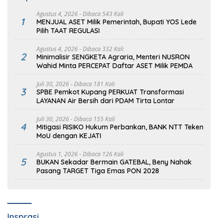
Agustus 4, 2026
- Dibaca 543 Kali
1
MENJUAL ASET Milik Pemerintah, Bupati YOS Lede
Pilih TAAT REGULASI
Agustus 4, 2026
- Dibaca 332 Kali
2
Minimalisir SENGKETA Agraria, Menteri NUSRON
Wahid Minta PERCEPAT Daftar ASET Milik PEMDA
Juli 30, 2026
- Dibaca 181 Kali
3
SPBE Pemkot Kupang PERKUAT Transformasi
LAYANAN Air Bersih dari PDAM Tirta Lontar
Juli 30, 2026
- Dibaca 155 Kali
4
Mitigasi RISIKO Hukum Perbankan, BANK NTT Teken
MoU dengan KEJATI
Agustus 1, 2026
- Dibaca 126 Kali
5
BUKAN Sekadar Bermain GATEBAL, Beny Nahak
Pasang TARGET Tiga Emas PON 2028
Insprasi