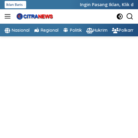
Langsung
Ingin Pasang Iklan,
Klik disini
-
In
Iklan Baris :
ke
konten
Nasional
Regional
Politik
Hukrim
Polkam