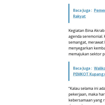
Baca Juga :
Pemer
Rakyat
Kegiatan Bina Akrab
agenda seremonial. 
semangat, merawat 
menyegarkan kembal
memajukan sektor pa
Baca Juga :
Walik
PEMKOT Kupang u
“Kalau selama ini ad
pekerjaan, maka har
kebersamaan yang ri