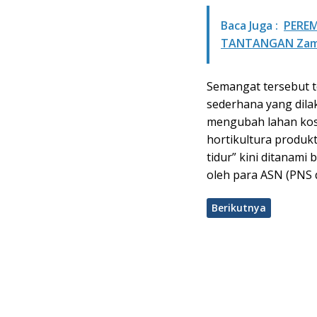
Baca Juga :
PERE
TANTANGAN Za
Semangat tersebut t
sederhana yang dila
mengubah lahan kos
hortikultura produk
tidur” kini ditanam
oleh para ASN (PNS 
Berikutnya