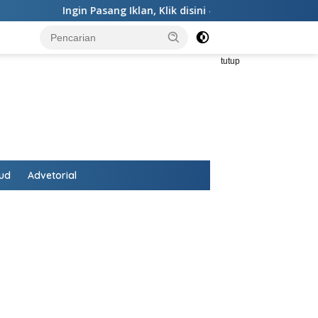
Ingin Pasang Iklan,
Klik disini
-
Ingin Koreksi,
Klik Teks ini
tutup
ud
Advetorial