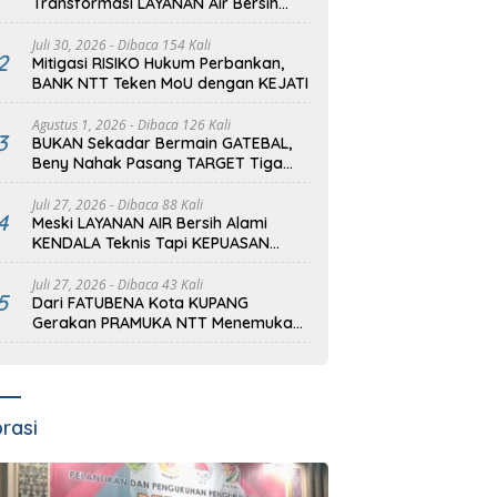
Transformasi LAYANAN Air Bersih
dari PDAM Tirta Lontar
Juli 30, 2026
- Dibaca 154 Kali
2
Mitigasi RISIKO Hukum Perbankan,
BANK NTT Teken MoU dengan KEJATI
Agustus 1, 2026
- Dibaca 126 Kali
3
BUKAN Sekadar Bermain GATEBAL,
Beny Nahak Pasang TARGET Tiga
Emas PON 2028
Juli 27, 2026
- Dibaca 88 Kali
4
Meski LAYANAN AIR Bersih Alami
KENDALA Teknis Tapi KEPUASAN
Konsumen adalah KEUTAMAAN
Juli 27, 2026
- Dibaca 43 Kali
5
Dari FATUBENA Kota KUPANG
Gerakan PRAMUKA NTT Menemukan
Kembali RUMAH Besarnya
prasi