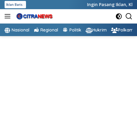
Langsung
Ingin Pasang Iklan,
Klik dis
Iklan Baris :
ke
konten
Nasional
Regional
Politik
Hukrim
Polkam