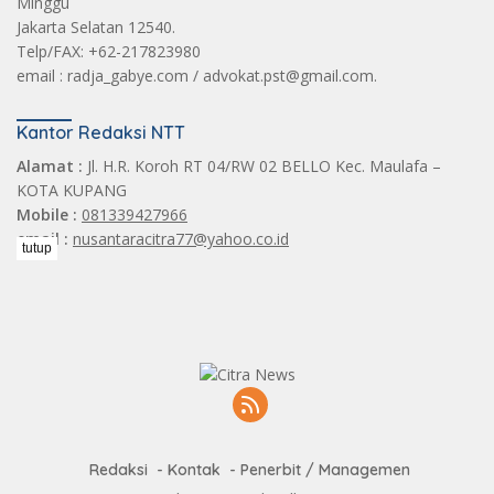
Minggu
Jakarta Selatan 12540.
Telp/FAX: +62-217823980
email : radja_gabye.com / advokat.pst@gmail.com.
Kantor Redaksi NTT
Alamat :
Jl. H.R. Koroh RT 04/RW 02 BELLO Kec. Maulafa –
KOTA KUPANG
Mobile :
081339427966
email :
nusantaracitra77@yahoo.co.id
tutup
Redaksi
Kontak
Penerbit / Managemen