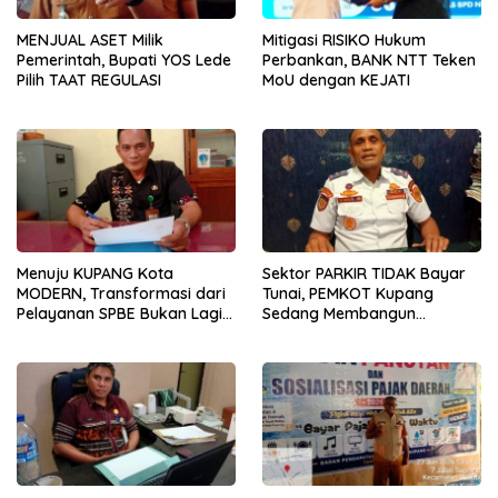
MENJUAL ASET Milik
Mitigasi RISIKO Hukum
Pemerintah, Bupati YOS Lede
Perbankan, BANK NTT Teken
Pilih TAAT REGULASI
MoU dengan KEJATI
Menuju KUPANG Kota
Sektor PARKIR TIDAK Bayar
MODERN, Transformasi dari
Tunai, PEMKOT Kupang
Pelayanan SPBE Bukan Lagi
Sedang Membangun
PILIHAN Melainkan
KEPERCAYAAN Publik
KEWAJIBAN